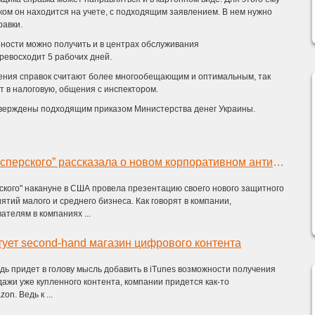
аком он находится на учете, с подходящим заявлением. В нем нужно
равки.
енности можно получить и в центрах обслуживания
ревосходит 5 рабочих дней.
ения справок считают более многообещающим и оптимальным, так
т в налоговую, общения с инспектором.
утверждены подходящим приказом Министерства денег Украины.
“Лаборатория Касперского” рассказала о новом корпоративном антивирусе
ского" накануне в США провела презентацию своего нового защитного
тий малого и среднего бизнеса. Как говорят в компании,
телям в компаниях ...
ует second-hand магазин цифрового контента
удь придет в голову мысль добавить в iTunes возможности получения
ажи уже купленного контента, компании придется как-то
on. Ведь к ...