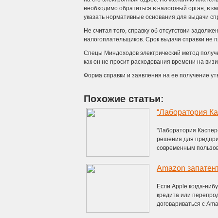
необходимо обратиться в налоговый орган, в к
указать нормативные основания для выдачи сп
Не считая того, справку об отсутствии задолж
налогоплательщиков. Срок выдачи справки не п
Спецы Миндоходов электрический метод получ
как он не просит расходования времени на визи
Форма справки и заявления на ее получение 
Похожие статьи:
"Лаборатория Каспер
решения для предприя
современным пользова
Amazon запатент
Если Apple когда-ниб
кредита или перепрод
договариваться с Amaz