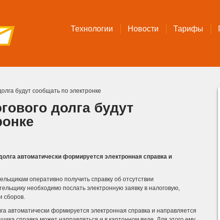
Технологии
Новости
Тарифы
долга будут сообщать по электронке
гового долга будут
ронке
 долга автоматически формируется электронная справка и
ельщикам оперативно получить справку об отсутствии
тельщику необходимо послать электронную заявку в налоговую,
и сборов.
олга автоматически формируется электронная справка и направляется
ика справка может направляться и в картонном виде. Для этого ему