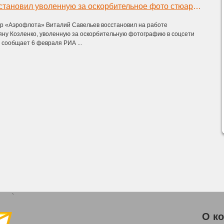
«Аэрофлот» восстановил уволенную за оскорбительное фото стюардессу
р «Аэрофлота» Виталий Савельев восстановил на работе
яну Козленко, уволенную за оскорбительную фотографию в соцсети
 сообщает 6 февраля РИА ...
`
О к