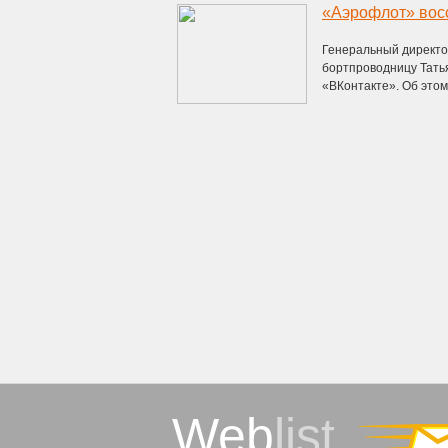
Генеральный директо
бортпроводницу Тать
«ВКонтакте». Об этом
Web
list