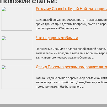
Похожие статьи:
Рекламу Chanel с Кирой Найтли запрет
Британский регулятор ASA запретил показывать ре
время трансляции детских программ, сочтя ее чер
рассмотрения в ASA ролик уже ...
Что подарить любимым
Необычные идей для подарка своей второй половин
замечательный праздник, когда вы с большой веро
таинственного незнакомца, влюбленные ...
Дэвид Бекхэм в рекламном ролике авто
Только недавно вышел первый кадр рекламной кам
вновь представил футболист Дэвид Бекхэм, как бр
промо-роликами. На фото ничего ...
`