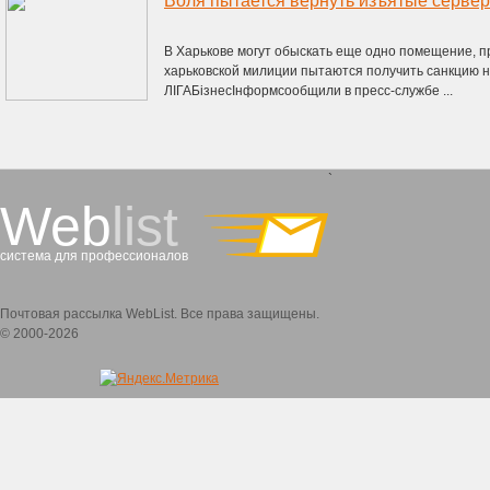
Воля пытается вернуть изъятые серве
В Харькове могут обыскать еще одно помещение,
харьковской милиции пытаются получить санкцию н
ЛІГАБізнесІнформсообщили в пресс-службе ...
`
Web
list
система для профессионалов
Почтовая рассылка WebList. Все права защищены.
© 2000-2026