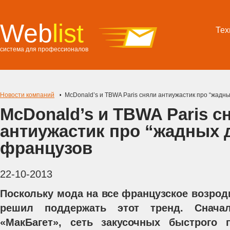
Web
list
Тех
система для профессионалов
Новости компаний
McDonald’s и TBWA Paris сняли антиужастик про “жадн
McDonald’s и TBWA Paris с
антиужастик про “жадных 
французов
22-10-2013
Поскольку мода на все французское возрод
решил поддержать этот тренд. Снача
«МакБагет», сеть закусочных быстрого 