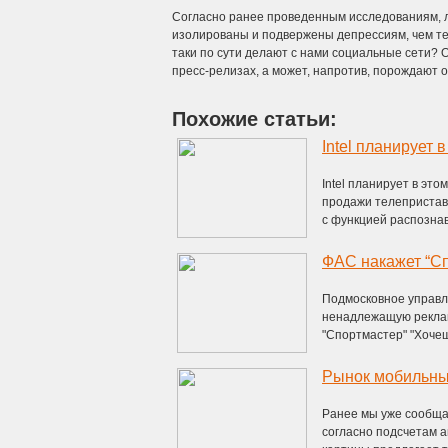
Согласно ранее проведенным исследованиям, л
изолированы и подвержены депрессиям, чем те,
таки по сути делают с нами социальные сети? О
пресс-релизах, а может, напротив, порождают 
Похожие статьи:
Intel планирует в эт
продажи телепристав
с функцией распознава
ФАС накажет “Сп
Подмосковное управл
ненадлежащую реклам
"Спортмастер" "Хочешь
Рынок мобильных
Ранее мы уже сообща
согласно подсчетам ан