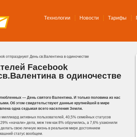
Технологии
Новости
Тарифы
ok отпразднуют День св.Валентина в одиночестве
телей Facebook
св.Валентина в одиночестве
влюбленных — День святого Валентина. И только половина из нас
ными. Об этом свидетельствуют данные крупнейшей в мире
авлена одна седьмая всего населения Земли.
н миллиард активных пользователей, 40,5% семейных статусов
 29% «начали» дела, меж тем как 8% обручились, а 7,6% узаконили
е делать свою личную жизнь в реальном мире достоянием
машний статус вообщем.