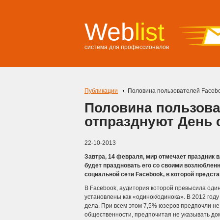
Web
list
система для профессионалов
Публикации
Половина пользователей Facebo
Половина пользова
отпразднуют День 
22-10-2013
Завтра, 14 февраля, мир отмечает праздник 
будет праздновать его со своими возлюблен
социальной сети Facebook, в которой предст
В Facebook, аудитория которой превысила оди
установлены как «одинок/одинока».
В 2012 году
дела. При всем этом 7,5% юзеров предпочли н
общественности, предпочитая не указывать до