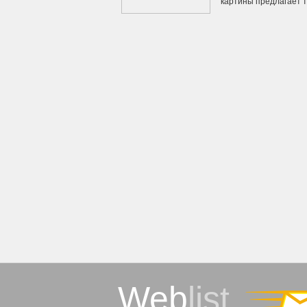
картины предлагает та
Web
list