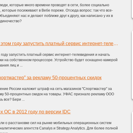
юди, которые много времени проводят в сети, более социально
 которые посиживают в Вебе пореже. Отсюда вопрос: так что все-
бъединяют нас и делают поближе друг к другу, как написано у их в
одиночество?
Intel планирует в этом году запустить платный сервис интернет-телевидения
ом году запустить платный сервис интернет-телевидения и начать
ки на собственном процессоре. Устройство будет оснащено камерой
ния лиц и ...
ортмастер” за рекламу 50-процентных скидок
ение России наложит штраф на сеть магазинов "Спортмастер" за
у 50-процентных скидок на товары. УФАС признало рекламу ООО
 все? Бери ...
 ОС в 2012 году по версии IDC
ли о расстановке сил на рынке мобильных операционных систем
алитических агентств Canalys и Strategy Analytics. Для более полной