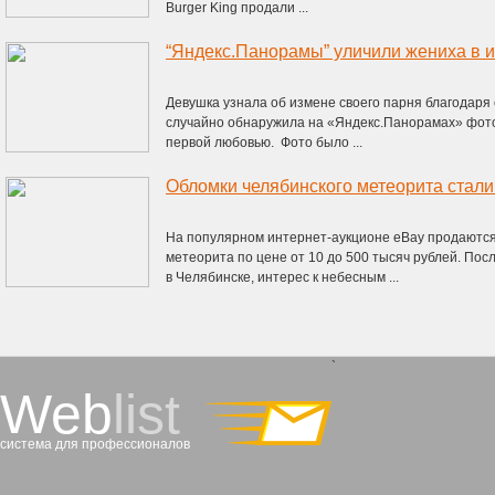
Burger King продали ...
“Яндекс.Панорамы” уличили жениха в 
Девушка узнала об измене своего парня благодаря
случайно обнаружила на «Яндекс.Панорамах» фотог
первой любовью. Фото было ...
Обломки челябинского метеорита стали
На популярном интернет-аукционе eBay продаются
метеорита по цене от 10 до 500 тысяч рублей. По
в Челябинске, интерес к небесным ...
`
Web
list
система для профессионалов