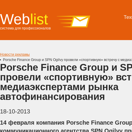
Web
list
Тех
система для профессионалов
Новости рекламы
Porsche Finance Group и SPN Ogilvy провели «спортивную» встречу с мед
Porsche Finance Group и SP
провели «спортивную» вст
медиаэкспертами рынка
автофинансирования
18-10-2013
14 февраля компания Porsche Finance Grou
коммуникационного агентства SPN Ogilvy п