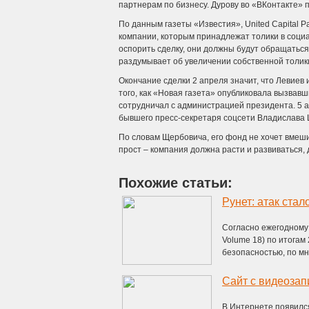
партнерам по бизнесу. Дурову во «ВКонтакте» п
По данным газеты «Известия», United Capital Pa
компании, которым принадлежат толики в социал
оспорить сделку, они должны будут обращаться 
раздумывает об увеличении собственной толики
Окончание сделки 2 апреля значит, что Левиев
того, как «Новая газета» опубликовала вызвав
сотрудничал с администрацией президента. 5 
бывшего пресс-секретаря соцсети Владислава
По словам Щербовича, его фонд не хочет вмеши
прост – компания должна расти и развиваться,
Похожие статьи:
Рунет: атак ста
Согласно ежегодному о
Volume 18) по итогам
безопасностью, по мно
Сайт с видеозап
В Интернете появился