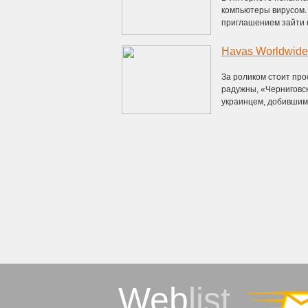
компьютеры вирусом.
приглашением зайти на
Havas Worldwide
За роликом стоит про
радужны, «Черниговс
украинцем, добившимся
Web
list