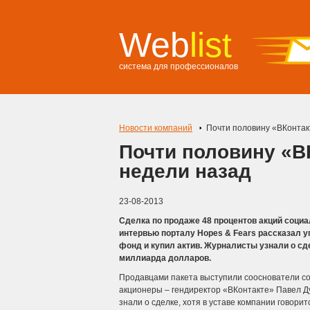
Web
list
система для профессионалов
Новости компаний
Почти половину «ВКонтак
Почти половину «В
недели назад
23-08-2013
Сделка по продаже 48 процентов акций социа
интервью порталу Hopes & Fears рассказал у
фонд и купил актив. Журналисты узнали о сд
миллиарда долларов.
Продавцами пакета выступили сооснователи со
акционеры – гендиректор «ВКонтакте» Павел Ду
знали о сделке, хотя в уставе компании говори