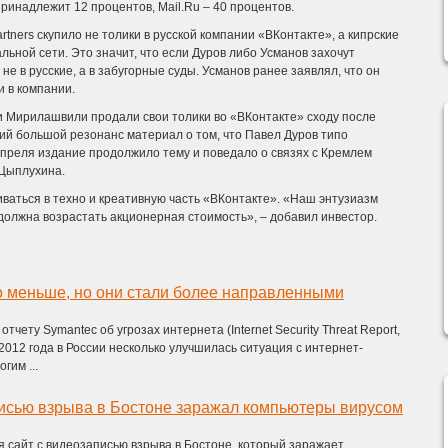
ринадлежит 12 процентов, Mail.Ru – 40 процентов.
rtners скупило не толики в русской компании «ВКонтакте», а кипрские
ьной сети. Это значит, что если Дуров либо Усманов захочут
не в русские, а в забугорные суды. Усманов ранее заявлял, что он
 в компании.
 и Мирилашвили продали свои толики во «ВКонтакте» сходу после
ший большой резонанс материал о том, что Павел Дуров типо
апреля издание продолжило тему и поведало о связях с Кремлем
 Цыплухина.
ваться в техно и креативную часть «ВКонтакте». «Наш энтузиазм
 должна возрастать акционерная стоимость», – добавил инвестор.
ло меньше, но они стали более направленными
тчету Symantec об угрозах интернета (Internet Security Threat Report,
 2012 года в России несколько улучшилась ситуация с интернет-
гим ...
исью взрыва в Бостоне заражал компьютеры вирусом
 сайт с видеозаписью взрыва в Бостоне, который заражает