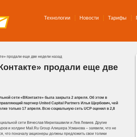
Технологии
Новости
Тарифы
те» продали еще две недели назад
Контакте» продали еще две
льной сети «ВКонтакте» была закрыта 2 апреля. Об этом в
правляющий партнер United Capital Partners Илья Щербович, чей
елке только 17 апреля. Всю социальную сеть UCP оценил в 2,8
циальной сети Вячеслав Мирилашвили и Лев Левиев.
Другие
ров и холдинг Mail.Ru Group Алишера Усманова – заявили, что не
тся, что поначалу акционеры должны предложить свои толики