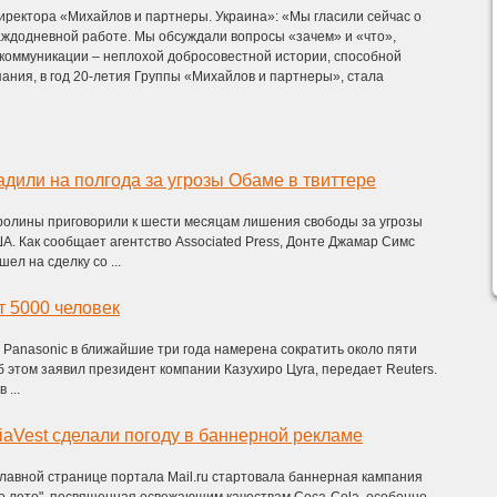
иректора «Михайлов и партнеры. Украина»: «Мы гласили сейчас о
каждодневной работе. Мы обсуждали вопросы «зачем» и «что»,
 коммуникации – неплохой добросовестной истории, способной
пания, в год 20-летия Группы «Михайлов и партнеры», стала
дили на полгода за угрозы Обаме в твиттере
олины приговорили к шести месяцам лишения свободы за угрозы
. Как сообщает агентство Associated Press, Донте Джамар Симс
шел на сделку со ...
т 5000 человек
Panasonic в ближайшие три года намерена сократить около пяти
б этом заявил президент компании Казухиро Цуга, передает Reuters.
...
iaVest сделали погоду в баннерной рекламе
а главной странице портала Mail.ru стартовала баннерная кампания