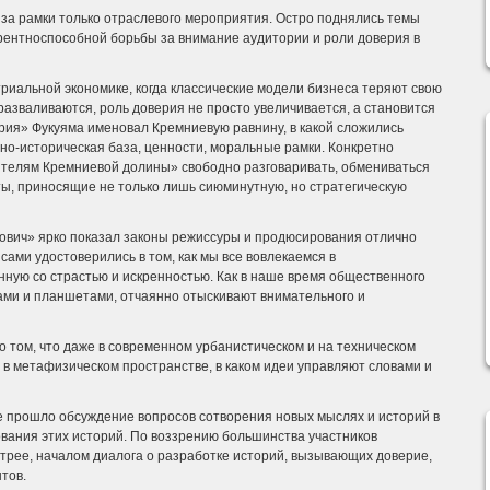
а рамки только отраслевого мероприятия. Остро поднялись темы
урентноспособной борьбы за внимание аудитории и роли доверия в
триальной экономике, когда классические модели бизнеса теряют свою
разваливаются, роль доверия не просто увеличивается, а становится
рия» Фукуяма именовал Кремниевую равнину, в какой сложились
но-историческая база, ценности, моральные рамки. Конкретно
ителям Кремниевой долины» свободно разговаривать, обмениваться
ты, приносящие не только лишь сиюминутную, но стратегическую
ович» ярко показал законы режиссуры и продюсирования отлично
сами удостоверились в том, как мы все вовлекаемся в
нную со страстью и искренностью. Как в наше время общественного
ами и планшетами, отчаянно отыскивают внимательного и
 том, что даже в современном урбанистическом и на техническом
в метафизическом пространстве, в каком идеи управляют словами и
е прошло обсуждение вопросов сотворения новых мыслях и историй в
вания этих историй. По воззрению большинства участников
трее, началом диалога о разработке историй, вызывающих доверие,
тов.