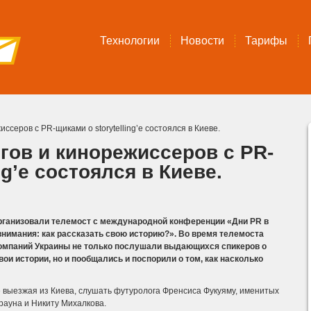
Технологии
Новости
Тарифы
ссеров с PR-щиками о storytelling’е состоялся в Киеве.
гов и кинорежиссеров с PR-
ng’е состоялся в Киеве.
рганизовали телемост с международной конференции «Дни PR в
нимания: как рассказать свою историю?». Во время телемоста
компаний Украины не только послушали выдающихся спикеров о
вои истории, но и пообщались и поспорили о том, как насколько
е выезжая из Киева, слушать футуролога Френсиса Фукуяму, именитых
рауна и Никиту Михалкова.