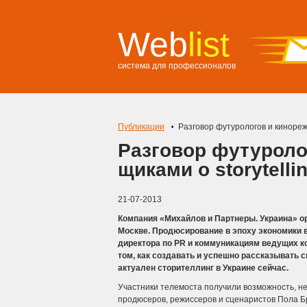
Web
list
система для профессионалов
Публикации
Разговор футурологов и кинорежи
Разговор футуроло
щиками о storytelli
21-07-2013
Компания «Михайлов и Партнеры. Украина» о
Москве. Продюсирование в эпоху экономики в
директора по PR и коммуникациям ведущих 
том, как создавать и успешно рассказывать с
актуален сторителлинг в Украине сейчас.
Участники телемоста получили возможность, н
продюсеров, режиссеров и сценаристов Пола Б