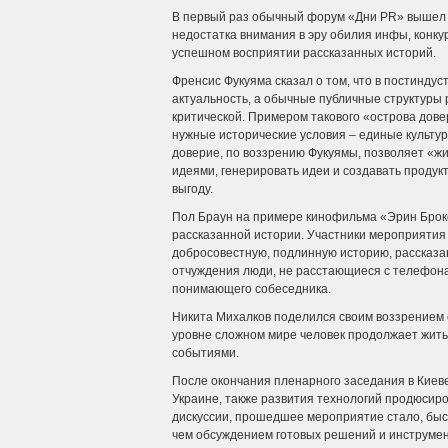
В первый раз обычный форум «Дни PR» вышел з
недостатка внимания в эру обилия инфы, конк
успешном восприятии рассказанных историй.
Френсис Фукуяма сказал о том, что в постиндус
актуальность, а обычные публичные структуры 
критической. Примером такового «острова дове
нужные исторические условия – единые культур
доверие, по воззрению Фукуямы, позволяет «ж
идеями, генерировать идеи и создавать продук
выгоду.
Пол Браун на примере кинофильма «Эрин Брок
рассказанной истории. Участники мероприятия 
добросовестную, подлинную историю, рассказа
отчуждения люди, не расстающиеся с телефон
понимающего собеседника.
Никита Михалков поделился своим воззрением о
уровне сложном мире человек продолжает жить 
событиями.
После окончания пленарного заседания в Киев
Украине, также развития технологий продюсиро
дискуссии, прошедшее мероприятие стало, быс
чем обсуждением готовых решений и инструмен