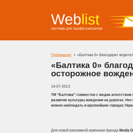
Web
list
система для профессионалов
Публикации
«Балтика 0» благодарит водите
«Балтика 0» благод
осторожное вожде
19-07-2013
ТМ “Балтика” совместно с медиа агентством
развитие культуры вождения на дорогах.
Нес
можно наблюдать в крупнейших городах Украи
Для новой рекламной кампании бренда
Media
D