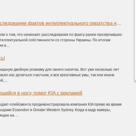
США начали расследование фактов интеллектуального пиратства на Украине
ли о том, что начинают расследования по факту ранее прозвучавших
теллектуальной собственности со стороны Украины. По итогам
 в ...
сь!
арную двойную упаковку для своего напитка. Вот уже несколько лет
всех нас делиться счастьем, и все креативные умы, так или иначе
, ...
щийся в носу, помог KIA с рекламой
одакт-плейсмента продемонстрировала компания KIA прямо во время
ндами Essendon и Greater Western Sydney. Когда в кадр камеры,
щее на ...