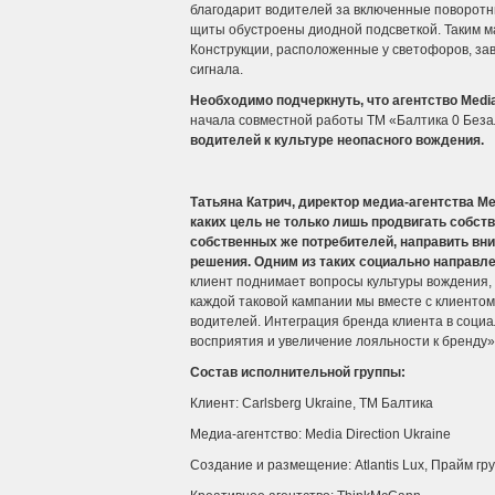
благодарит водителей за включенные поворотн
щиты обустроены диодной подсветкой. Таким м
Конструкции, расположенные у светофоров, за
сигнала.
Необходимо подчеркнуть, что
а
гентство
Medi
начала совместной работы ТМ «Балтика 0 Беза
водителей к культуре неопасного вождения.
Татьяна Катрич, директор медиа-агентства
Me
каких цель не только лишь продвигать собств
собственных же потребителей, направить вн
решения. Одним из таких социально направл
клиент поднимает вопросы культуры вождения,
каждой таковой кампании мы вместе с клиенто
водителей. Интеграция бренда клиента в соци
восприятия и увеличение лояльности к бренду»
Состав исполнительной группы:
Клиент: Carlsberg Ukraine, TM Балтика
Медиа-агентство: Media Direction Ukraine
Создание и размещение: Atlantis Lux, Прайм гр