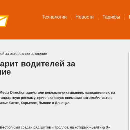
Технологии
Новости
Тарифы
лей за осторожное вождение
арит водителей за
ние
Media
Direction
запустили рекламную кампанию, направленную на
тандартную рекламу, привлекающую внимание автомобилистов,
ны: Киеве, Харькове, Львове и Донецке.
irection
был создан ряд щитов и троллов, на которых «Балтика 0»