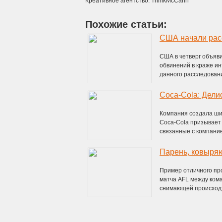
Креативное агентство: ThinkMcCann
Похожие статьи:
США в четверг объяви
обвинений в краже ин
данного расследования
Coca-Cola: Дели
Компания создала шик
Coca-Cola призывает 
связанные с компанией
Парень, ковыряю
Пример отличного пр
матча AFL между кома
снимающей происходя