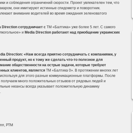
ики и соблюдения ограничений скорости.
Проект увлекателен тем, что
акаром, они имитируют истинные спидометр и поворотник.
влекают внимание водителей во время ожидания зеленоватого
a
Direction
сотрудничает с
ТМ «Балтика» уже более 5 лет. С самого
лкогольное» и
Media
Direction
работают над приобщение украинских
dia
Direction
:
«Нам всегда приятно сотрудничать с компаниями, у
енный продукт, но к тому же сделать что-то полезное для
имание общественности на острые задачи, которые требуют
енных клиентов, является
ТМ «Балтика 0». В протяжении многих лет
 используя для этого разные коммуникационные платформы. После
м получаем много положительных отзывов от рядовых людей и
альные нюансы всегда указывает положительную динамику
.
упп, РТМ