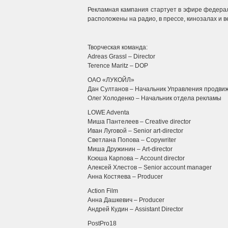
Рекламная кампания стартует в эфире федерал
расположены на радио, в прессе, кинозалах и в
Творческая команда:
Adreas Grassl – Director
Terence Maritz – DOP
ОАО «ЛУКОЙЛ»
Дан Султанов – Начальник Управления продвиж
Олег Холоденко – Начальник отдела рекламы
LOWE Adventa
Миша Пантелеев – Creative director
Иван Луговой – Senior art-director
Светлана Попова – Copywriter
Миша Дружинин – Art-director
Ксюша Карпова – Account director
Алексей Хлестов – Senior account manager
Анна Костяева – Producer
Action Film
Анна Дашкевич – Producer
Андрей Кудин – Assistant Director
PostPro18