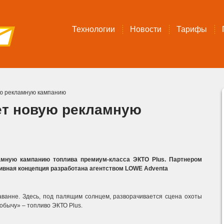
Технологии
Новости
Тарифы
ю рекламную кампанию
ет новую рекламную
амную кампанию топлива премиум-класса ЭКТО Plus. Партнером
ивная концепция разработана агентством LOWE Adventa
аванне. Здесь, под палящим солнцем, разворачивается сцена охоты
бычу» – топливо ЭКТО Plus.