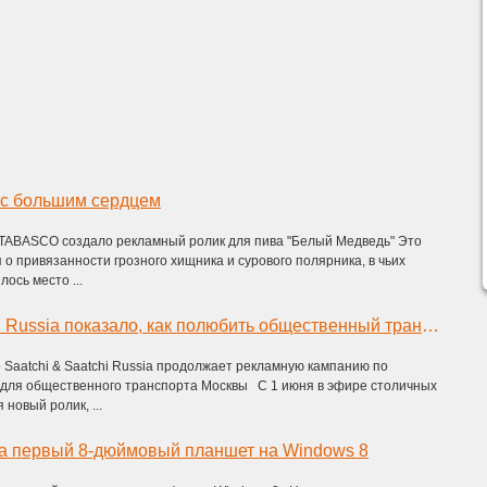
 с большим сердцем
 TABASCO создало рекламный ролик для пива "Белый Медведь" Это
 о привязанности грозного хищника и сурового полярника, в чьих
ось место ...
Saatchi & Saatchi Russia показало, как полюбить общественный транспорт
 Saatchi & Saatchi Russia продолжает рекламную кампанию по
 для общественного транспорта Москвы С 1 июня в эфире столичных
новый ролик, ...
ла первый 8-дюймовый планшет на Windows 8