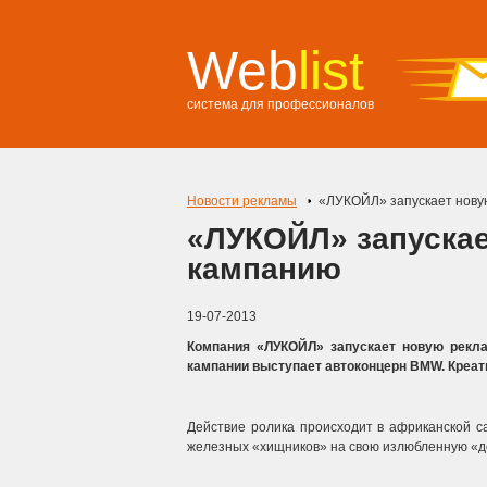
Web
list
система для профессионалов
Новости рекламы
«ЛУКОЙЛ» запускает нову
«ЛУКОЙЛ» запуска
кампанию
19-07-2013
Компания «ЛУКОЙЛ» запускает новую рекл
кампании выступает автоконцерн BMW. Креат
Действие ролика происходит в африканской с
железных «хищников» на свою излюбленную «до