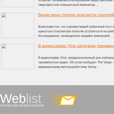
позволит блокировать копирование видео высокой 
смартфон или планшетный компьютер. ...
Вычислена степень опасности соцсетей
Всем известно, что опрометчивый публичный пост в
аукнуться отказом при попытке устроитьсся на раб
Исследование, проведенное недавно компанией ...
В видеосервис Vine загрузили трехмин
В видеосервис Vine, предназначенный для публикац
трехминутное видео. Об этом сообщает The Verge.
американскому веб-разработчику Уиллу ...
`
Web
list
система для профессионалов