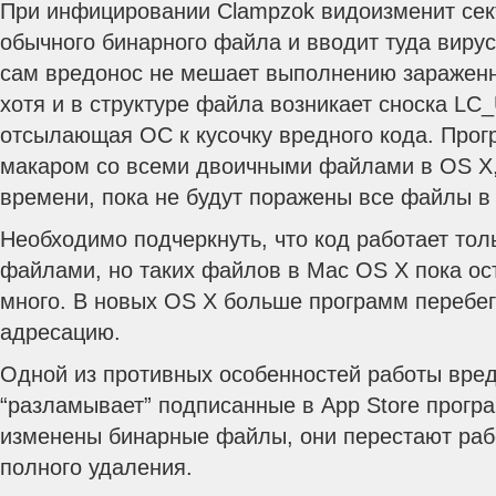
При инфицировании Clampzok видоизменит се
обычного бинарного файла и вводит туда вирус
сам вредонос не мешает выполнению зараженн
хотя и в структуре файла возникает сноска L
отсылающая ОС к кусочку вредного кода. Прог
макаром со всеми двоичными файлами в OS X,
времени, пока не будут поражены все файлы в п
Необходимо подчеркнуть, что код работает тол
файлами, но таких файлов в Mac OS X пока ос
много. В новых OS X больше программ перебег
адресацию.
Одной из противных особенностей работы вредо
“разламывает” подписанные в App Store програ
изменены бинарные файлы, они перестают раб
полного удаления.