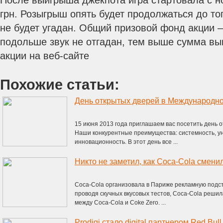
После выигрыша джекпота игра стартовала с н
грн. Розыгрыш опять будет продолжаться до то
не будет угадан. Общий призовой фонд акции –
подольше звук не отгадан, тем выше сумма в
акции на веб-сайте
Похожие статьи:
День открытых дверей в Международно
15 июня 2013 года приглашаем вас посетить день 
Наши конкурентные преимущества: системность, ун
инновационность. В этот день все ...
Никто не заметил, как Coca-Cola смени
Coca-Cola организовала в Париже рекламную подст
проводя скучных вкусовых тестов, Coca-Cola решил
между Coca-Cola и Coke Zero. ...
Prodigi стало digital партнером Red Bull