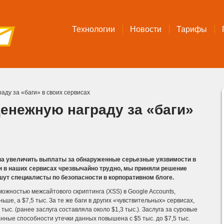
Технологии
Новости
Тарифы
аду за «баги» в своих сервисах
денежную награду за «баги»
ена увеличить выплаты за обнаруженные серьезные уязвимости в
аги в наших сервисах чрезвычайно трудно, мы приняли решение
ишут специалисты по безопасности в корпоративном блоге.
можностью межсайтового скриптинга (XSS) в Google Accounts,
ньше, а $7,5 тыс.
За те же баги в других «чувствительных» сервисах,
 тыс. (ранее заслуга составляла около $1,3 тыс.). Заслуга за суровые
нные способности утечки данных повышена с $5 тыс. до $7,5 тыс.