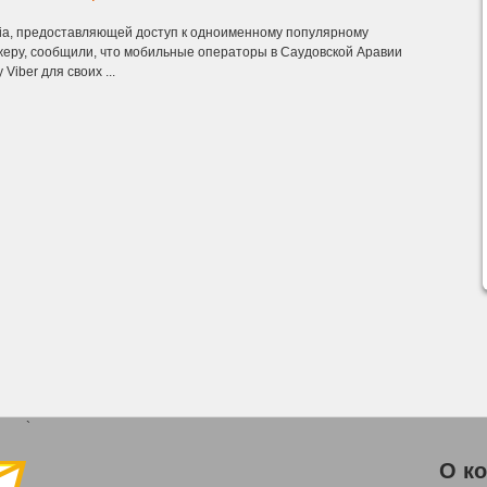
dia, предоставляющей доступ к одноименному популярному
еру, сообщили, что мобильные операторы в Саудовской Аравии
Viber для своих ...
`
О к