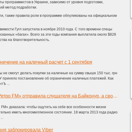
ты программистов в Украине, зависимо от уровня подготовки,
ший метод подработки.
ти, также правила роли в программке обпуликованы на официальном
имости Гугл запустила в ноябре 2010 года. С того времени спецы
ысканных «багах». Всего за эти годы компания выплатила около $828
дства на благотворительность.
ничение на наличный расчет с 1 сентября
ы не смогут делать покупки за наличные на сумму свыше 150 тыс. грн
БУ приняло постановление об ограничение наличных платежей. Как
тЪ ...
Радиостанция «Ретро FM» отправила слушателя на Байконур, а свою лучшую музыку – в космос!
 FM» доказала: чтобы ощутить на себе все особенности жизни
тельно иметь многомиллионное состояние. 18 марта 2013 года радио
..
ия заблокировала Viber