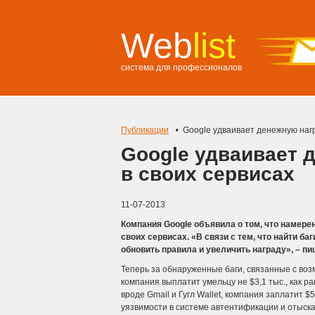
Web
list
система для профессионалов
Публикации
Google удваивает денежную нагр
Google удваивает 
в своих сервисах
11-07-2013
Компания Google объявила о том, что намер
своих сервисах. «В связи с тем, что найти б
обновить правила и увеличить награду», – п
Теперь за обнаруженные баги, связанные с воз
компания выплатит умельцу не $3,1 тыс., как ра
вроде Gmail и Гугл Wallet, компания заплатит $5
уязвимости в системе автентификации и отыска