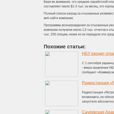
Беря во внимание, что средние заработной пла
составляют около $1-3 тыс. за месяц, это хоро
Полный список наград за отысканные уязвимос
веб-сайте компании.
Программку вознаграждения за отысканные уязв
компании получили около 1,5 тыс. отчетов о от
тыс. 250 спецам, некие из их передали эти сре
Похожие статьи:
НБУ вводит огра
С 1 сентября украинц
- вчера правление Н
сообщает «Коммерсан
Радиостанция «Ретро
космонавта, не обяза
запустило абсолютно .
Саудовская Арав