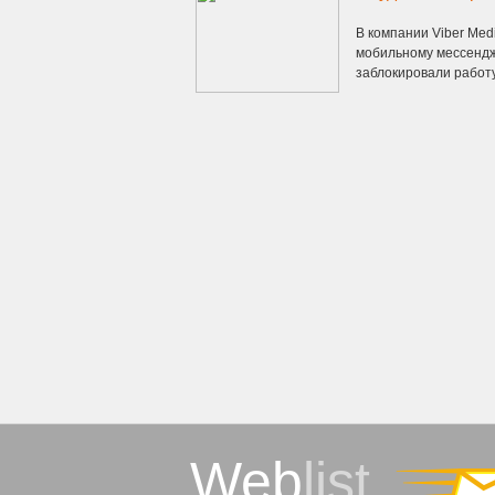
В компании Viber Me
мобильному мессендж
заблокировали работу 
Web
list