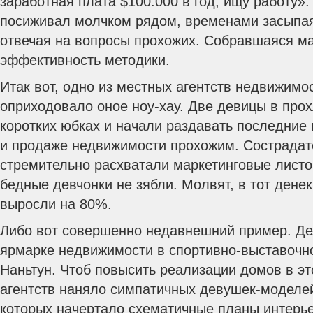
заработная плата $100.000 в год, ищу работу».
посиживал молчком рядом, временами засыпая
отвечая на вопросы прохожих. Собравшаяся м
эффективность методики.
Итак вот, одно из местных агентств недвижимо
оприходовало оное ноу-хау. Две девицы в про
коротких юбках и начали раздавать последние
и продаже недвижимости прохожим. Сострадат
стремительно расхватали маркетинговые листов
бедные девчонки не зябли. Молвят, в тот дене
выросли на 80%.
Либо вот совершенно недавнешний пример. Де
ярмарке недвижимости в спортивно-выставочн
Наньтун. Чтоб повысить реализации домов в эт
агентств наняло симпатичных девушек-моделей
которых начертало схематичные планы интерь