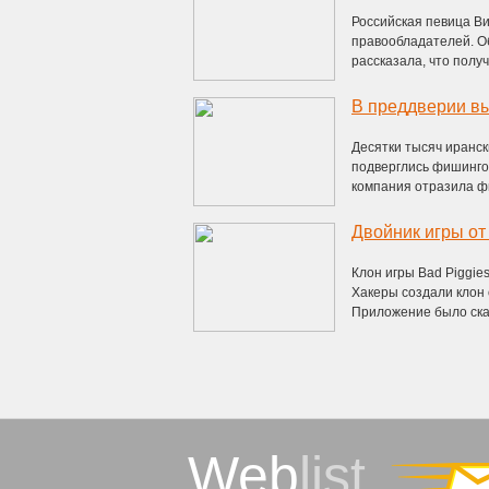
Российская певица Ви
правообладателей. О
рассказала, что получи
В преддверии вы
Десятки тысяч иранск
подверглись фишингов
компания отразила фи
Двойник игры от
Клон игры Bad Piggie
Хакеры создали клон о
Приложение было скач
Web
list