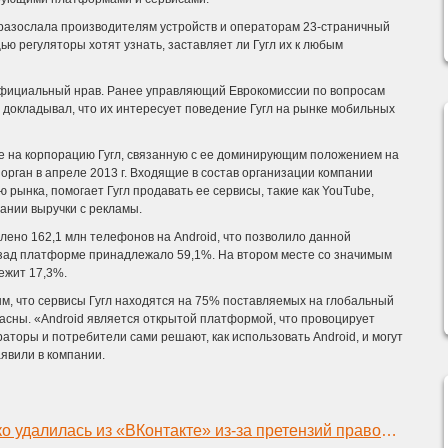
я разослала производителям устройств и операторам 23-страничный
щью регуляторы хотят узнать, заставляет ли Гугл их к любым
официальный нрав. Ранее управляющий Еврокомиссии по вопросам
) докладывал, что их интересует поведение Гугл на рынке мобильных
pe на корпорацию Гугл, связанную с ее доминирующим положением на
орган в апреле 2013 г. Входящие в состав организации компании
 рынка, помогает Гугл продавать ее сервисы, такие как YouTube,
ании выручки с рекламы.
авлено 162,1 млн телефонов на Android, что позволило данной
азад платформе принадлежало 59,1%. На втором месте со значимым
ежит 17,3%.
м, что сервисы Гугл находятся на 75% поставляемых на глобальный
ласны. «Android является открытой платформой, что провоцирует
аторы и потребители сами решают, как использовать Android, и могут
явили в компании.
Виктория Дайнеко удалилась из «ВКонтакте» из-за претензий правообладателей