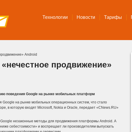
Технологии
Новости
Тарифы
продвижение» Android
 «нечестное продвижение»
нию поведения Google на рынке мобильных платформ
я Google на рынке мобильных операционных систем, что стало
pe, в которую входят Microsoft, Nokia и Oracle, передает «CNews.RU»
 Google незаконные методы для продвижения платформы Android.
А
«ниже себестоимости» и воспрещает ли производителям выпускать
ирующими платформами и сервисами.