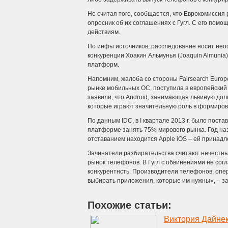
Не считая того, сообщается, что Еврокомисси
опросник об их соглашениях с Гугл. С его помо
действиям.
По инфы источников, расследование носит не
конкуренции Хоакин Альмунья (Joaquin Almunia
платформ.
Напомним, жалоба со стороны Fairsearch Euro
рынке мобильных ОС, поступила в европейский 
заявили, что Android, занимающая львиную долю
которые играют значительную роль в формиров
По данным IDC, в I квартале 2013 г. было пост
платформе занять 75% мирового рынка. Год н
отставанием находится Apple iOS – ей принадл
Зачинатели разбирательства считают нечестны
рынок телефонов. В Гугл с обвинениями не сог
конкурентнсть. Производители телефонов, опер
выбирать приложения, которые им нужны», – за
Похожие статьи: