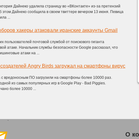
ктория Дайнеко удалила страницу во «ВКонтакте» из-за претензий
б этом Дайнеко сообщила в своем твиттере вечером 13 июня. Певица
ла ...
боров хакеры атаковали иранские аккаунты Gmail
их пользователей почтовой службой от поискового гиганта
ой атаке. Начальник службы безопасности Google рассказал, что
шинговые атаки на ...
 создателей Angry Birds загружал на смартфоны вирус
s с вредоносным ПО загрузили на смартфоны более 10000 раз.
дной из самых популярных игр в Google Play - Bad Piggies.
ано более 10000 ...
`
О к