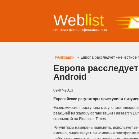
Web
list
система для профессионалов
Публикации
Европа расследует «нечестное 
Европа расследует
Android
09-07-2013
Европейские регуляторы приступили к изуче
Еврокомиссия приступила к изучению поведени
реакцией на жалобу организации Fairsearch Euro
со ссылкой на Financial Times.
Регуляторы намерены выяснить, использует ли
именно, лицензирует ли компания платформу 
либо задерживать выпуск телефонов с конкур