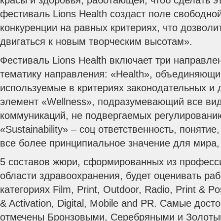
красы и здоровья, работающей, чтоб сделать э
фестиваль Lions Health создаст поле свободно
конкуренции на равных критериях, что дозволи
двигаться к новым творческим высотам».
Фестиваль Lions Health включает три направл
тематику направления: «Health», объединяющ
используемые в критериях законодательных и д
элемент «Wellness», подразумевающий все ви
коммуникаций, не подвергаемых регулировани
«Sustainability» – соц ответственность, понятие
все более принципиальное значение для мира,
5 составов жюри, сформированных из професс
области здравоохранения, будет оценивать ра
категориях Film, Print, Outdoor, Radio, Print & Po
& Activation, Digital, Mobile and PR. Самые дос
отмечены Бронзовыми, Серебряными и Золоты