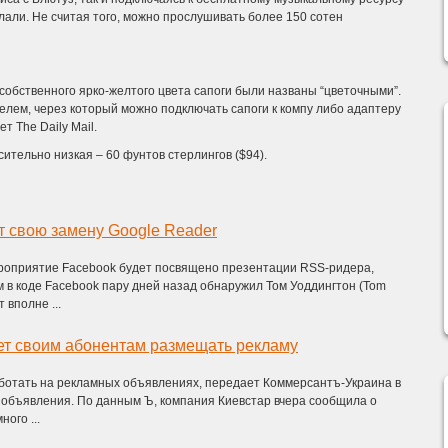
елали. Не считая того, можно прослушивать более 150 сотен
 собственного ярко-желтого цвета сапоги были названы “цветочными”.
елем, через который можно подключать сапоги к компу либо адаптеру
т The Daily Mail.
сительно низкая – 60 фунтов стерлингов ($94).
т свою замену Google Reader
ероприятие Facebook будет посвящено презентации RSS-ридера,
 в коде Facebook пару дней назад обнаружил Том Уоддингтон (Tom
 вполне ...
ет своим абонентам размещать рекламу
ботать на рекламных объявлениях, передает Коммерсантъ-Украина в
 объявления. По данным Ъ, компания Киевстар вчера сообщила о
ого ...