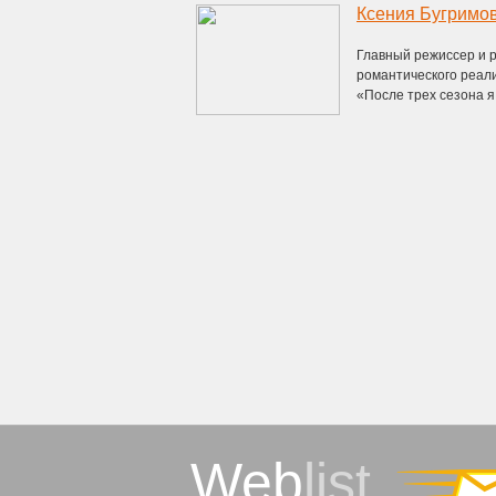
Ксения Бугримов
Главный режиссер и р
романтического реали
«После трех сезона я 
Web
list