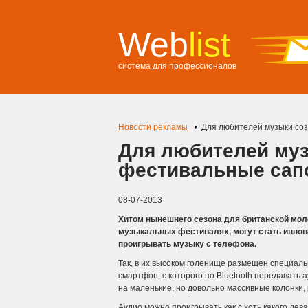
Web
list
система для профессионалов
Новости рекламы
Для любителей музыки со
Для любителей му
фестивальные сап
08-07-2013
Хитом нынешнего сезона для британской мол
музыкальных фестивалях, могут стать иннов
проигрывать музыку с телефона.
Так, в их высоком голенище размещен специал
смартфон, с которого по Bluetooth передавать 
на маленькие, но довольно массивные колонки,
Аудио можно проигрывать как с хоть какого дев