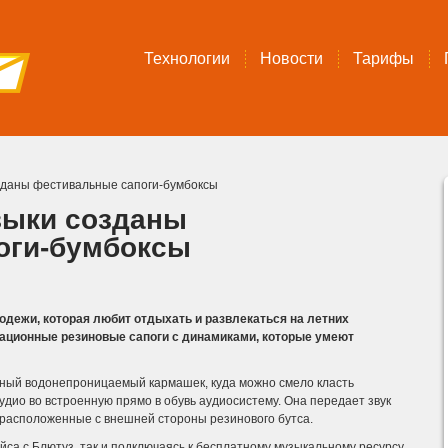
Технологии
Новости
Тарифы
зданы фестивальные сапоги-бумбоксы
зыки созданы
оги-бумбоксы
одежи, которая любит отдыхать и развлекаться на летних
ационные резиновые сапоги с динамиками, которые умеют
ьный водонепроницаемый кармашек, куда можно смело класть
аудио во встроенную прямо в обувь аудиосистему.
Она передает звук
 расположенные с внешней стороны резинового бутса.
айса с Блютуз, так и подключаясь к бесплатному музыкальному ресурсу