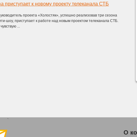
а приступает к новому проекту телеканала СТБ
уководитель проекта «Холостяк», успешно реализовав три сезона
ти-шоу, приступает к работе над новым проектом телеканала СТБ.
чувствую ...
`
О к