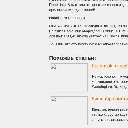
Bloom.fm, обладатели которого эти сапоги и сд
прилагаемых радиостанций.
bloom.fm via Facebook
Отмечается, что не в последнюю очередь из-за
Не считая того, они оборудованы мини-USB каб
для подзарядки. Аккума хватает на 5 часов, пише
Добавим, что стоимость схожих чудо-сапог отно
Похожие статьи:
Facebook готови
Не исключено, что м
упоминание о котором
Waddington). Выглядит
Киевстар помож
Киевстар решил зара
статье Киевстар дает
запуске нового рекламн