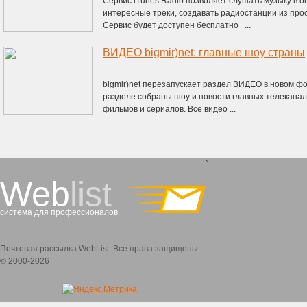
Сервис iTunes Radio позволяет слушать музыку в о
интересные треки, создавать радиостанции из про
Сервис будет доступен бесплатно ...
ВИДЕO bigmir)net: главные шоу страны
bigmir)net перезапускает раздел ВИДЕО в новом ф
разделе собраны шоу и новости главных телеканал
фильмов и сериалов. Все видео ...
`
Web
list
система для профессионалов
Почтовая рассылка WebList. Все права защищены.
© 2000-2026