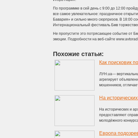
По программке в сей день с 9:00 до 12:00 прой
все самое увлекательное: праздничное открыт
Бавария» и сильно много сюрпризов. В 18:00 с
Интернациональный фестиваль Бмв торжествен
Не пропустите это потрясающее событие от Бм
эмоции. Подробности на веб-сайте www.avtorad
Похожие статьи:
ЛУН.ua— вертикальны
агрегирует объявлени
мошенников, отличает 
На исторических и ар
предоставляют справ
молодёжного конкурса
Европа подозрев