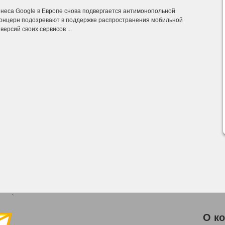
знеса Google в Европе снова подвергается антимонопольной
концерн подозревают в поддержке распространения мобильной
ерсий своих сервисов ...
`
О к