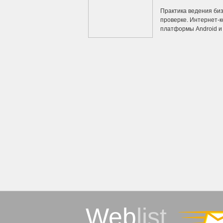
Практика ведения би
проверке. Интернет-
платформы Android и в
Web
list