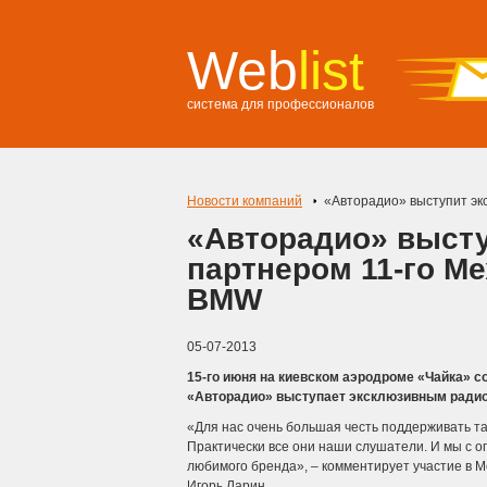
Web
list
система для профессионалов
Новости компаний
«Авторадио» выступит э
«Авторадио» выст
партнером 11-го М
BMW
05-07-2013
15-го июня на киевском аэродроме «Чайка» 
«Авторадио» выступает эксклюзивным радио-
«Для нас очень большая честь поддерживать т
Практически все они наши слушатели. И мы с 
любимого бренда», – комментирует участие в
Игорь Ларин.