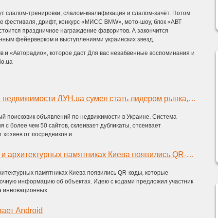
дут слалом-тренировки, слалом-квалификация и слалом-зачёт. Потом
ие фестиваля, дрифт, конкурс «МИСС BMW», мото-шоу, блок «АВТ
остоится праздничное награждение фаворитов. А закончится
ным фейерверком и выступлениями украинских звезд.
в и «Авторадио», которое даст Для вас незабвенные воспоминания и
io.ua
Как поисковик по недвижимости ЛУН.ua сумел стать лидером рынка, не вкладывая денег в рекламу
й поисковик объявлений по недвижимости в Украине. Система
я с более чем 50 сайтов, склеивает дубликаты, отсеивает
хозяев от посредников и ...
На исторических и архитектурных памятниках Киева появились QR-коды
хитектурных памятниках Киева появились QR-коды, которые
очную информацию об объектах. Идею с кодами предложил участник
 инновационных ...
ает Android