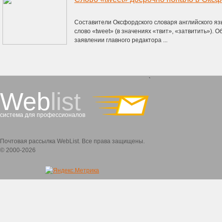
Составители Оксфордского словаря английского яз
слово «tweet» (в значениях «твит», «затвитить»). 
заявлении главного редактора ...
`
Web
list
система для профессионалов
Почтовая рассылка WebList. Все права защищены.
© 2000-2026