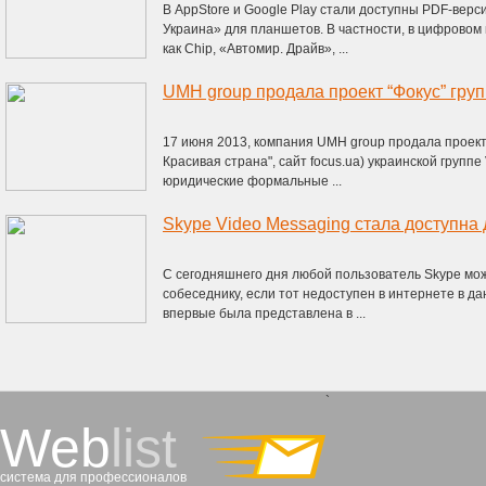
В AppStore и Google Play стали доступны PDF-верс
Украина» для планшетов. В частности, в цифровом
как Chip, «Автомир. Драйв», ...
UMH group продала проект “Фокус” групп
17 июня 2013, компания UMH group продала проект "
Красивая страна", сайт focus.ua) украинской группе 
юридические формальные ...
Skype Video Messaging стала доступна 
С сегодняшнего дня любой пользователь Skype мо
собеседнику, если тот недоступен в интернете в 
впервые была представлена в ...
`
Web
list
система для профессионалов