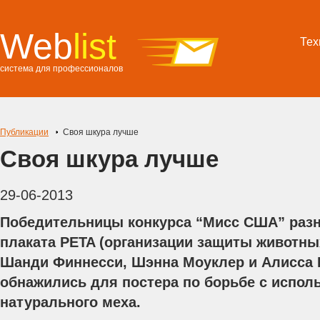
Web
list
Тех
система для профессионалов
Публикации
Своя шкура лучше
Своя шкура лучше
29-06-2013
Победительницы конкурса “Мисс США” разн
плаката PETA (организации защиты животны
Шанди Финнесси, Шэнна Моуклер и Алисса
обнажились для постера по борьбе с испол
натурального меха.