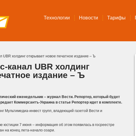
Технологии
Новости
Тарифы
л UBR холдинг открывает новое печатное издание – Ъ
с-канал UBR холдинг
ечатное издание – Ъ
тический еженедельник – журнал Вести. Репортер, который будет
ередает Коммерсантъ-Украина в статье Репортер идет в комплекте.
нг Мультимедиа-инвест групп, владеющий газетой Вести и
е юстиции 7 июня – информация об этом появилась в госреестре
н на конец лета-начало озари.