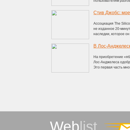
пользователям разгов
Стив Джобс: мое 
Ассоциация The Silico
не изданное 20-минут
наследии, которое он 
В Лос-Анджелесе
На приобретение «яб
Лос-Анджелеса одобри
Это первая часть мног
Web
list