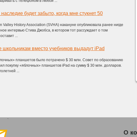
аривать с телефоном в любой ...
наследие будет забыто, когда мне стукнет 50
n Valley History Association (SVHA) накануне опубликовала ранее нигде
ное интервью Стива Джобса, в котором тот рассуждает о том
оставит ...
 школьникам вместо учебников выдадут iPad
лочных» планшетов было потрачено $ 30 млн. Совет по образованию
л покупку «яблочных» планшетов iPad на сумму $ 30 млн. долларов.
олетней ...
`
О к