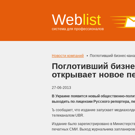
Web
list
система для профессионалов
Новости компаний
Поглотивший бизнес-кана
Поглотивший бизне
открывает новое п
27-06-2013
В Украине появится новый общественно-поли
выходить по лицензии Русского репортера, п
Ъ сообщает, что издание запускает медиахолди
телеканалом UBR.
Издание было зарегистрировано в Министерств
печатных СМИ.
Выход журнальчика запланирова