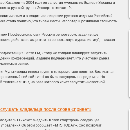
р Хисамов – в 2004 году он запустил журнальчик Эксперт-Украина и
роекта русской группы Эксперт, отмечает Ъ.
политическим и выходить по лицензии русского издания Российский
кже стало понятно, что тираж Вести. Репортер и розничная стоимость
е меж Профессионалом и Русским репортером: издание, где
еские действия с акцентом на репортажную журналистику”, – сказал
радиостанция Вести FM, к тому же холдинг планирует запустить
ении конференций. Издание подчеркивает, что участники рынка
краинском рынке.
ект Мультимедиа-инвест групп, о котором стало понятно. Бесплатная
одноименный веб-сайт vesti.ua были запущены посреди мая. На
 телеканал UBR, на базе которого хочет запустить новостной
слушать владельца после слова «привет»
водитель LG хочет внедрить в свои смартфоны следующее
о управления Об этом сообщает «MTS TODAY». Оно позволит