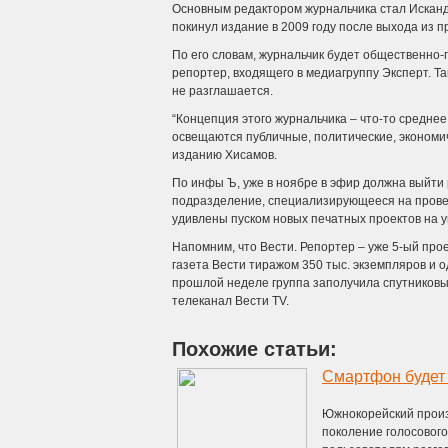
Основным редактором журнальчика стал Исканде
покинул издание в 2009 году после выхода из п
По его словам, журнальчик будет общественно-
репортер, входящего в медиагруппу Эксперт. Та
не разглашается.
“Концепция этого журнальчика – что-то средне
освещаются публичные, политические, экономич
изданию Хисамов.
По инфы Ъ, уже в ноябре в эфир должна выйти 
подразделение, специализирующееся на провед
удивлены пуском новых печатных проектов на у
Напомним, что Вести. Репортер – уже 5-ый про
газета Вести тиражом 350 тыс. экземпляров и 
прошлой неделе группа заполучила спутниковый
телеканал Вести TV.
Похожие статьи:
Смартфон будет 
Южнокорейский произ
поколение голосовог