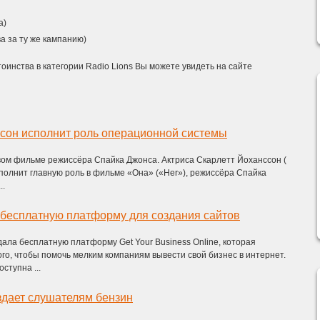
а)
 за ту же кампанию)
оинства в категории Radio Lions Вы можете увидеть на сайте
сон исполнит роль операционной системы
вом фильме режиссёра Спайка Джонса. Актриса Скарлетт Йоханссон (
исполнит главную роль в фильме «Она» («Her»), режиссёра Спайка
..
 бесплатную платформу для создания сайтов
ала бесплатную платформу Get Your Business Online, которая
го, чтобы помочь мелким компаниям вывести свой бизнес в интернет.
ступна ...
здает слушателям бензин