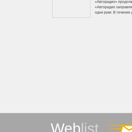
«Авторадио» продолж
«Авторадио заправляе
одни руки. В течение д
Web
list