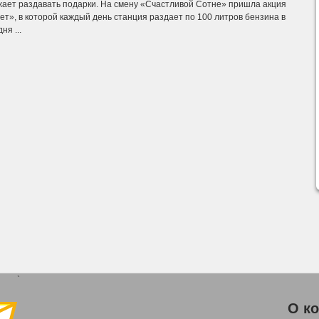
ает раздавать подарки. На смену «Счастливой Сотне» пришла акция
т», в которой каждый день станция раздает по 100 литров бензина в
ня ...
`
О к