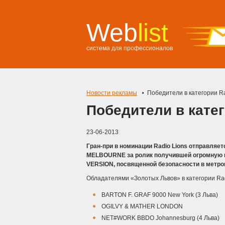
Web
list
система для профессионалов
Новости рекламы
Победители в категории Ra
Победители в катег
23-06-2013
Гран-при в номинации Radio Lions отправляе
MELBOURNE за ролик получившей огромную и
VERSION, посвященной безопасности в метро
Обладателями «Золотых Львов» в категории Rad
BARTON F. GRAF 9000 New York (3 Льва)
OGILVY & MATHER LONDON
NET#WORK BBDO Johannesburg (4 Льва)