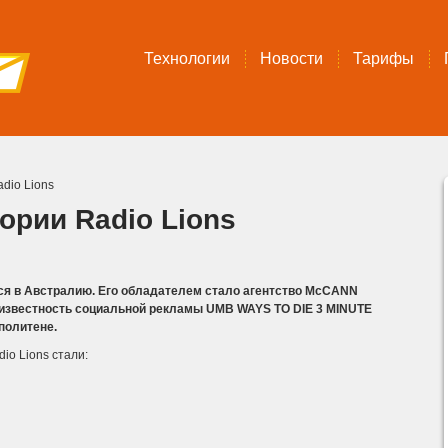
Технологии
Новости
Тарифы
dio Lions
ории Radio Lions
тся в Австралию. Его обладателем стало агентство McCANN
звестность социальной рекламы UMB WAYS TO DIE 3 MINUTE
политене.
io Lions стали: