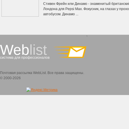
Стивен Фрейн или Динамо - знаменитый британский
Лондона для Pepsi Max. Фокусник, на глазах у прох
автобусом. Динамо ...
`
Web
list
система для профессионалов
Почтовая рассылка WebList. Все права защищены.
© 2000-2026