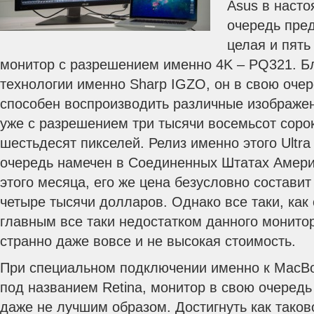
Asus в наст
очередь пре
целая и пят
монитор с разрешением именно 4K – PQ321. Б
технологии именно Sharp IGZO, он в свою оче
способен воспроизводить различные изображен
уже с разрешением три тысячи восемьсот сорок
шестьдесят пикселей. Релиз именно этого Ultr
очередь намечен в Соединенных Штатах Амери
этого месяца, его же цена безусловно составит
четыре тысячи долларов. Однако все таки, как
главным все таки недостатком данного монитор
странно даже вовсе и не высокая стоимость.
При специальном подключении именно к MacBo
под названием Retina, монитор в свою очеред
даже не лучшим образом. Достигнуть как тако