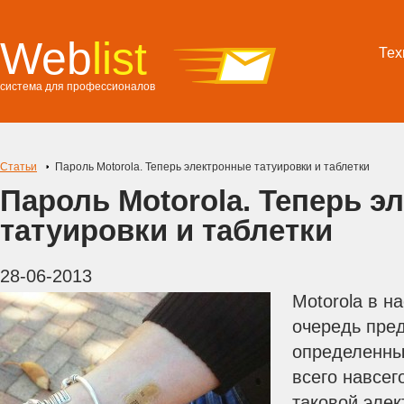
Web
list
Тех
система для профессионалов
Статьи
Пароль Motorola. Теперь электронные татуировки и таблетки
Пароль Motorola. Теперь э
татуировки и таблетки
28-06-2013
Motorola в н
очередь пре
определенны
всего навсег
таковой элек