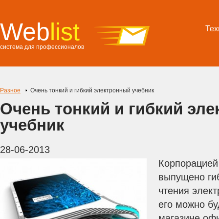
Web
list
Тех
система для профессионалов
Разное
Очень тонкий и гибкий электронный учебник
Очень тонкий и гибкий эл
учебник
28-06-2013
Корпорацией 
выпущено ги
чтения элект
его можно бу
магазине оф