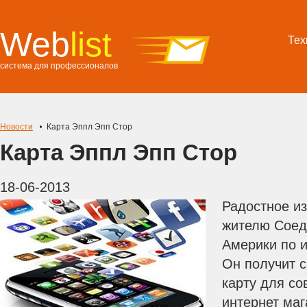
Web
list
Тех
система для профессионалов
Новости
Карта Эппл Эпп Стор
Карта Эппл Эпп Стор
18-06-2013
Радостное и
жителю Соед
Америки по 
Он получит 
карту для со
интернет ма