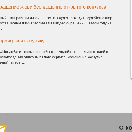
ращение жюри беспардонно открытого конкурса.
вый этап работы Жюри. О том, как будетпроходить судейство шорт-
йства, члены Жюри рассказали в видео обращении. В этом году на
..
я проигрывать музыку
witter добавил новые способы взаимодействия пользователей с
Нововведения описаны в блоге сервиса. Изменения коснулись
ия" твитов, ...
`
О к