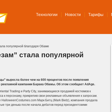
Технологии
Новости
Тарифы
тала популярной благодаря Обаме
езам” стала популярной
ы” выросла более чем на 600 процентов после появления
й рекламной кампании Барака Обамы. Об этом сообщает AdAge.
ental Trading и Party City, занимающиеся продажей костюмов к
са к персонажу, прикрепив свои рекламные объявления к запросам.
у HalloweenCostumes.com Марк Битц (Mark Bietz), компания продала
ые три денька после начала дебатов перед президентскими