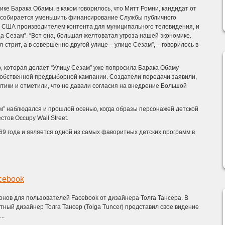
ке Барака Обамы, в каком говорилось, что Митт Ромни, кандидат от
, собирается уменьшить финансирование Службы публичного
 США производителем контента для муниципального телевидения, и
ца Сезам”. “Вот она, большая желтоватая угроза нашей экономике.
л-стрит, а в совершенно другой улице – улице Сезам”, – говорилось в
 которая делает “Улицу Сезам” уже попросила Барака Обаму
собственной предвыборной кампании. Создатели передачи заявили,
итики и отметили, что не давали согласия на внедрение Большой
м” наблюдался и прошлой осенью, когда образы персонажей детской
тов Occupy Wall Street.
69 года и является одной из самых фаворитных детских программ в
cebook
нов для пользователей Facebook от дизайнера Толга Тансера. В
стный дизайнер Толга Тансер (Tolga Tuncer) представил свое видение
..