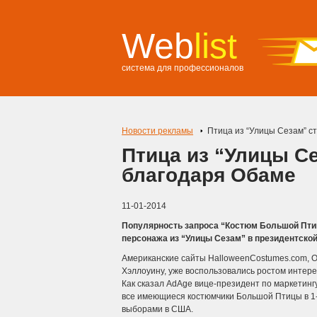
Web
list
система для профессионалов
Новости рекламы
Птица из “Улицы Сезам” с
Птица из “Улицы С
благодаря Обаме
11-01-2014
Популярность запроса “Костюм Большой Птиц
персонажа из “Улицы Сезам” в президентско
Американские сайты HalloweenCostumes.com, Ori
Хэллоуину, уже воспользовались ростом интере
Как сказал AdAge вице-президент по маркетинг
все имеющиеся костюмчики Большой Птицы в 1-
выборами в США.