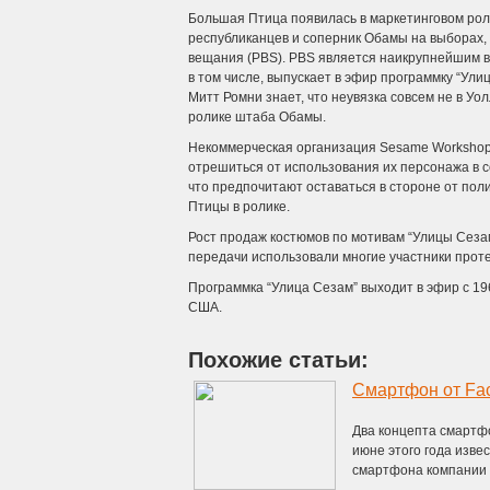
Большая Птица появилась в маркетинговом роли
республиканцев и соперник Обамы на выборах
вещания (PBS). PBS является наикрупнейшим в
в том числе, выпускает в эфир программку “Ули
Митт Ромни знает, что неувязка совсем не в Уол
ролике штаба Обамы.
Некоммерческая организация Sesame Workshop,
отрешиться от использования их персонажа в 
что предпочитают оставаться в стороне от пол
Птицы в ролике.
Рост продаж костюмов по мотивам “Улицы Сеза
передачи использовали многие участники протес
Программка “Улица Сезам” выходит в эфир с 19
США.
Похожие статьи:
Смартфон от Fa
Два концепта смартфо
июне этого года изве
смартфона компании .