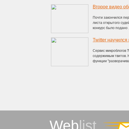
Второе видео об
Почти закончился пер
листа открытого суде
конкурс было подано .
Twitter научилс
Сервис микроблогов T
содержимым твитов. 
функции "разворачиван
Web
list