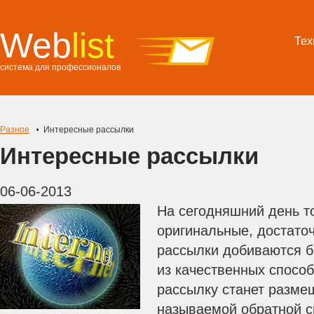
Web
list
Тех
система для профессионалов
Разное
Интересные рассылки
Интересные рассылки
06-06-2013
На сегодняшний день т
оригинальные, достато
рассылки добиваются б
из качественных спосо
рассылку станет размещ
называемой обратной с