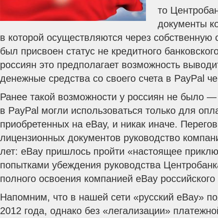
то Центроба
документы к
в которой осуществляются через собственную с
был присвоен статус не кредитного банковског
россиян это предполагает возможность вывод
денежные средства со своего счета в PayPal че
Ранее такой возможности у россиян не было — 
в PayPal могли использоваться только для опл
приобретенных на eBay, и никак иначе. Перего
лицензионных документов руководство компани
лет: eBay пришлось пройти «настоящее прикл
попытками убеждения руководства Центробанк
полного освоения компанией eBay российского
Напомним, что в нашей сети «русский eBay» п
2012 года, однако без «легализации» платежн