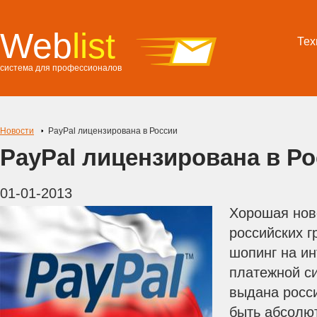
Web
list
Тех
система для профессионалов
Новости
PayPal лицензирована в России
PayPal лицензирована в Р
01-01-2013
Хорошая нов
российских г
шопинг на ин
платежной с
выдана росс
быть абсолю