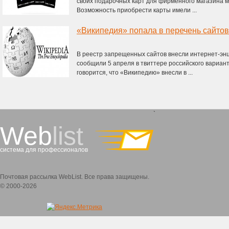
своих подарочных карт для фирменного магазина м
Возможность приобрести карты имели ...
«Википедия» попала в перечень сайтов
В реестр запрещенных сайтов внесли интернет-эн
сообщили 5 апреля в твиттере российского вариан
говорится, что «Википедию» внесли в ...
`
Web
list
система для профессионалов
Почтовая рассылка WebList. Все права защищены.
© 2000-2026