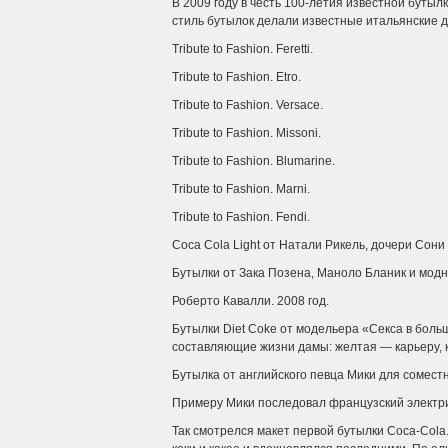
В 2009 году в честь 100-летия известной бутылк
стиль бутылок делали известные итальянские д
Tribute to Fashion. Feretti.
Tribute to Fashion. Etro.
Tribute to Fashion. Versace.
Tribute to Fashion. Missoni.
Tribute to Fashion. Blumarine.
Tribute to Fashion. Marni.
Tribute to Fashion. Fendi.
Coca Cola Light от Натали Рикель, дочери Сони 
Бутылки от Зака Позена, Маноло Бланик и модн
Роберто Кавалли. 2008 год.
Бутылки Diet Coke от модельера «Секса в бол
составляющие жизни дамы: желтая — карьеру, к
Бутылка от английского певца Мики для соместн
Примеру Мики последовал французский электриче
Так смотрелся макет первой бутылки Coca-Cola.