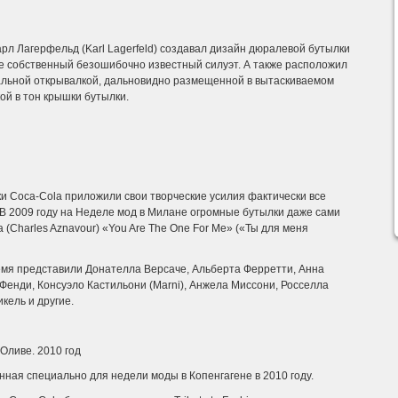
л Лагерфельд (Karl Lagerfeld) создавал дизайн дюралевой бутылки
ке собственный безошибочно известный силуэт. А также расположил
альной открывалкой, дальновидно размещенной в вытаскиваемом
кой в тон крышки бутылки.
ки Coca-Cola приложили свои творческие усилия фактически все
 2009 году на Неделе мод в Милане огромные бутылки даже сами
(Charles Aznavour) «You Are The One For Me» («Ты для меня
ремя представили Донателла Версаче, Альберта Ферретти, Анна
енди, Консуэло Кастильони (Marni), Анжела Миссони, Росселла
кель и другие.
Оливе. 2010 год
нная специально для недели моды в Копенгагене в 2010 году.