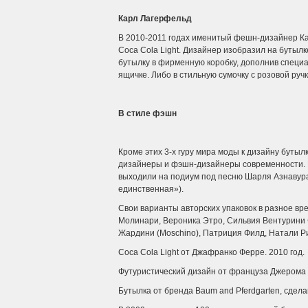
Карл Лагерфельд
В 2010-2011 годах именитый фешн-дизайнер Кар
Coca Cola Light. Дизайнер изобразил на бутыл
бутылку в фирменную коробку, дополнив специ
ящичке. Либо в стильную сумочку с розовой руч
В стиле фэшн
Кроме этих 3-х гуру мира моды к дизайну бутыл
дизайнеры и фэшн-дизайнеры современности. В
выходили на подиум под песню Шарля Азнавура 
единственная»).
Свои варианты авторских упаковок в разное в
Молинари, Вероника Этро, Сильвия Вентурини Ф
Жардини (Moschino), Патриция Филд, Натали Ри
Coca Cola Light от Джафранко Ферре. 2010 год.
Футуристический дизайн от француза Джерома 
Бутылка от бренда Baum and Pferdgarten, сдела