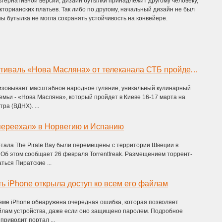
льтернативной версии, дизайн бутылки принадлежит другому человеку,
торианских платьев. Так либо по другому, начальный дизайн не был
ны бутылка не могла сохранять устойчивость на конвейере.
Кулинарный фестиваль «Нова Масляна» от телеканала СТБ пройдет в Киеве 16-17 марта
изовывает масштабное народное гуляние, уникальный кулинарный
емьи - «Нова Масляна», который пройдет в Киеве 16-17 марта на
ра (ВДНХ). ...
«переехал» в Норвегию и Испанию
тала The Pirate Bay были перемещены с территории Швеции в
Об этом сообщает 26 февраля Torrentfreak. Размещением торрент-
ться Пиратские ...
ь iPhone открыла доступ ко всем его файлам
еме iPhone обнаружена очередная ошибка, которая позволяет
айлам устройства, даже если оно защищено паролем. Подробное
приводит портал ...