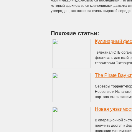
коки и какао и вдохновлялся последними. По а
который вдохновлялся кринолинами дамских вик
утвержден, так как из-за очень широкой середи
Похожие статьи:
Телеканал СТБ орган
фестиваль для всей с
территории Экспоцент
The Pirate Bay 
Серверы торрент-пор
Норвегию и Испанию. 
портала стали занима
Новая уязвимост
В операционной сист
получить доступ к ф
описание уязвимости 