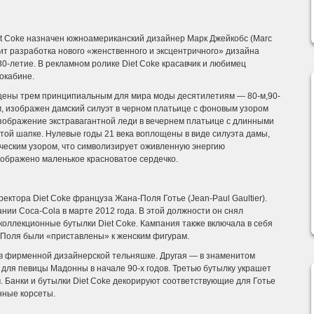
et Coke назначен южноамериканский дизайнер Марк Джейкобс (Marc
одит разработка нового «женственного и эксцентричного» дизайна
30-летие. В рекламном ролике Diet Coke красавчик и любимец
окабине.
вящены трем принципиальным для мира моды десятилетиям — 80-м,90-
м, изображен дамский силуэт в черном платьице с фоновым узором
изображение экстравагантной леди в вечернем платьице с длинными
атой шапке. Нулевые годы 21 века воплощены в виде силуэта дамы,
ическим узором, что символизирует оживленную энергию
зображено маленькое красноватое сердечко.
ектора Diet Coke француза Жана-Поля Готье (Jean-Paul Gaultier).
ии Coca-Cola в марте 2012 года. В этой должности он снял
 коллекционные бутылки Diet Coke. Кампания также включала в себя
-Поля были «приставлены» к женским фигурам.
 в фирменной дизайнерской тельняшке. Другая — в знаменитом
 для певицы Мадонны в начале 90-х годов. Третью бутылку украшет
м. Банки и бутылки Diet Coke декорируют соответствующие для Готье
нные корсеты.