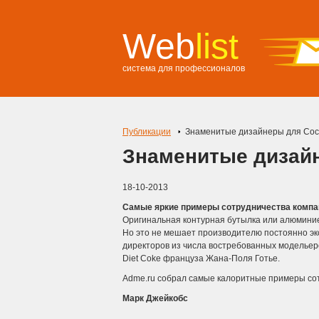
Web
list
система для профессионалов
Публикации
Знаменитые дизайнеры для Coc
Знаменитые дизайн
18-10-2013
Cамые яркие примеры сотрудничества компа
Оригинальная контурная бутылка или алюминие
Но это не мешает производителю постоянно эк
директоров из числа востребованных модельеро
Diet Coke француза Жана-Поля Готье.
Adme.ru собрал самые калоритные примеры со
Марк Джейкобс