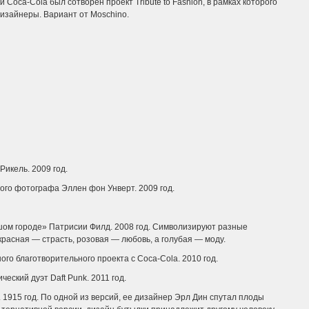
и Coca-Cola был сотворен проект Tribute to Fashion, в рамках которого
изайнеры. Вариант от Moschino.
Рикель. 2009 год.
ого фотографа Эллен фон Унверт. 2009 год.
ьшом городе» Патрисии Филд. 2008 год. Символизируют разные
расная — страсть, розовая — любовь, а голубая — моду.
ого благотворительного проекта с Coca-Cola. 2010 год.
ский дуэт Daft Punk. 2011 год.
 1915 год. По одной из версий, ее дизайнер Эрл Дин спутал плоды