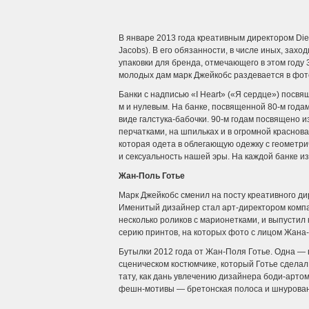
В январе 2013 года креативным директором Di
Jacobs). В его обязанности, в числе иных, зах
упаковки для бренда, отмечающего в этом году 
молодых дам марк Джейкобс раздевается в фот
Банки с надписью «I Heart» («Я сердце») пос
м и нулевым. На банке, посвященной 80-м года
виде галстука-бабочки. 90-м годам посвящено 
перчатками, на шпильках и в огромной краснов
которая одета в облегающую одежку с геометр
и сексуальность нашей эры. На каждой банке и
Жан-Поль Готье
Марк Джейкобс сменил на посту креативного дир
Именитый дизайнер стал арт-директором компан
несколько роликов с марионетками, и выпустил
серию принтов, на которых фото с лицом Жана
Бутылки 2012 года от Жан-Поля Готье. Одна —
сценическом костюмчике, который Готье сделал
тату, как дань увлечению дизайнера боди-арто
фешн-мотивы — бретонская полоса и шнурова