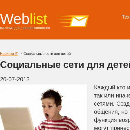
Web
list
Тех
система для профессионалов
Новинки IT
Социальные сети для детей
Социальные сети для дете
20-07-2013
Каждый кто и
так или инач
сетями. Соз
общения, но 
функция воз
могут принес