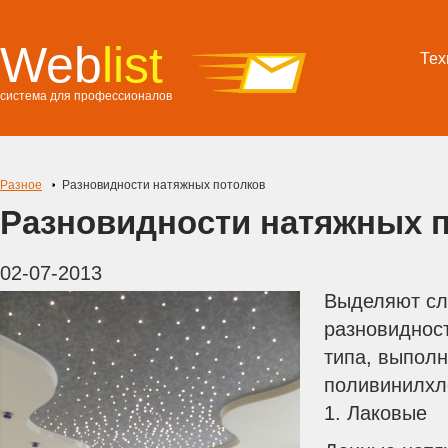
Web
list
Тех
система для профессионалов
Разное
Разновидности натяжных потолков
Разновидности натяжных 
02-07-2013
Выделяют с
разновиднос
типа, выпол
поливинилхл
1. Лаковые