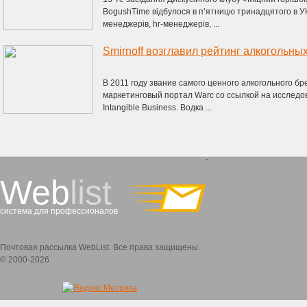
BogushTime відбулося в п’ятницю тринадцятого в УН
менеджерів, hr-менеджерів, ...
Smirnoff возглавил рейтинг алкогольны
В 2011 году звание самого ценного алкогольного бр
маркетинговый портал Warc со ссылкой на исследо
Intangible Business. Водка ...
`
Web
list
система для профессионалов
Почтовая рассылка WebList. Все права защищены.
© 2000-2026